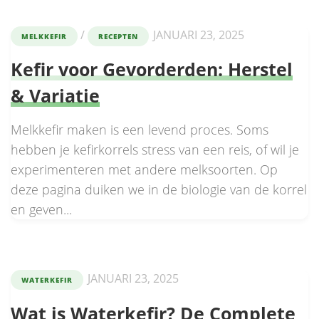
/
JANUARI 23, 2025
MELKKEFIR
RECEPTEN
Kefir voor Gevorderden: Herstel
& Variatie
Melkkefir maken is een levend proces. Soms
hebben je kefirkorrels stress van een reis, of wil je
experimenteren met andere melksoorten. Op
deze pagina duiken we in de biologie van de korrel
en geven...
JANUARI 23, 2025
WATERKEFIR
Wat is Waterkefir? De Complete