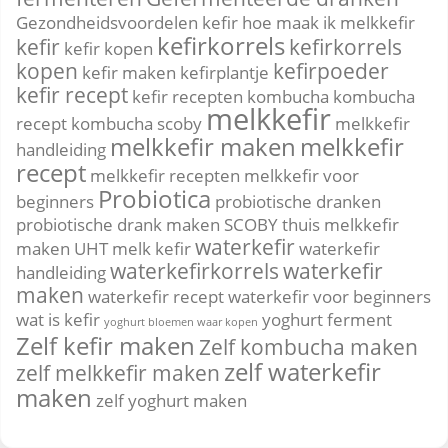
Gezondheidsvoordelen kefir
hoe maak ik melkkefir
kefirkorrels
kefir
kefirkorrels
kefir kopen
kopen
kefirpoeder
kefir maken
kefirplantje
kefir recept
kefir recepten
kombucha
kombucha
melkkefir
recept
kombucha scoby
melkkefir
melkkefir maken
melkkefir
handleiding
recept
melkkefir recepten
melkkefir voor
Probiotica
beginners
probiotische dranken
probiotische drank maken
SCOBY
thuis melkkefir
waterkefir
maken
UHT melk kefir
waterkefir
waterkefirkorrels
waterkefir
handleiding
maken
waterkefir recept
waterkefir voor beginners
wat is kefir
yoghurt ferment
yoghurt bloemen waar kopen
Zelf kefir maken
Zelf kombucha maken
zelf waterkefir
zelf melkkefir maken
maken
zelf yoghurt maken