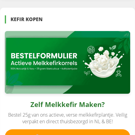
KEFIR KOPEN
Zelf Melkkefir Maken?
Bestel 25g van ons actieve, verse melkkefirplantje. Veilig
verpakt en direct thuisbezorgd in NL & BE!