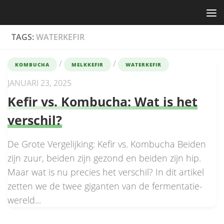
Skip to content
TAGS:
WATERKEFIR
/
/
KOMBUCHA
MELKKEFIR
WATERKEFIR
JANUARI 23, 2025
Kefir vs. Kombucha: Wat is het
verschil?
De Grote Vergelijking: Kefir vs. Kombucha Beiden
zijn zuur, beiden zijn gezond en beiden zijn hip.
Maar wat is nu precies het verschil? In dit artikel
zetten we de twee giganten van de fermentatie-
wereld...