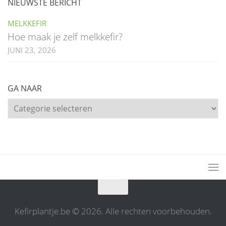
NIEUWSTE BERICHT
MELKKEFIR
Hoe maak je zelf melkkefir?
JUNI 23, 2026
GA NAAR
Ga
naar
Kefirplantje.be © 2026. Alle rechten voorbehouden.