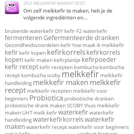
ZELF MELKKEFIR MAKEN? ZEGT:
Om zelf melkkefir te maken, heb je de
volgende ingrediënten en...
bruisende waterkefir
DIY kefir
F2 waterkefir
fermenteren
Gefermenteerde dranken
Gezondheidsvoordelen kefir
hoe maak ik melkkefir
kefirkorrels
kefir
kefirkorrels
kefir kopen
kopen
kefirpoeder
kefir maken
kefirplantje
kefir recept
kefir recepten
kombucha
kombucha
melkkefir
recept
kombucha scoby
melkkefir
melkkefir maken
melkkefir
handleiding
recept
melkkefir recepten
melkkefir voor
Probiotica
beginners
probiotische dranken
probiotische drank maken
SCOBY
thuis melkkefir
waterkefir
maken
UHT melk kefir
waterkefir
waterkefirkorrels
waterkefir
handleiding
maken
waterkefir recept
waterkefir voor beginners
wat is kefir
yoghurt ferment