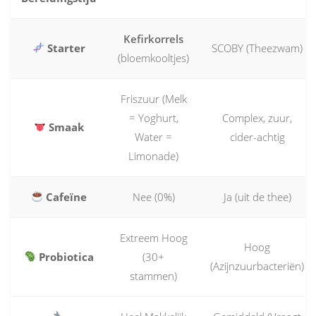
Kefirkorrels
Starter
SCOBY (Theezwam)
(bloemkooltjes)
Friszuur (Melk
= Yoghurt,
Complex, zuur,
Smaak
Water =
cider-achtig
Limonade)
Cafeïne
Nee (0%)
Ja (uit de thee)
Extreem Hoog
Hoog
Probiotica
(30+
(Azijnzuurbacteriën)
stammen)