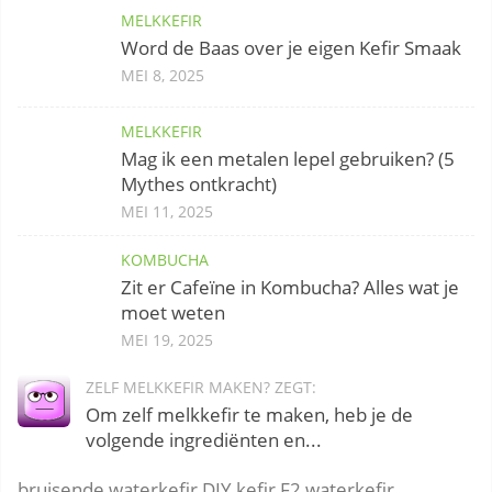
MELKKEFIR
Word de Baas over je eigen Kefir Smaak
MEI 8, 2025
MELKKEFIR
Mag ik een metalen lepel gebruiken? (5
Mythes ontkracht)
MEI 11, 2025
KOMBUCHA
Zit er Cafeïne in Kombucha? Alles wat je
moet weten
MEI 19, 2025
ZELF MELKKEFIR MAKEN? ZEGT:
Om zelf melkkefir te maken, heb je de
volgende ingrediënten en...
bruisende waterkefir
DIY kefir
F2 waterkefir