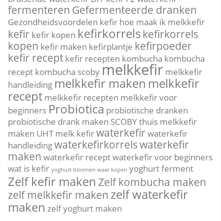
fermenteren
Gefermenteerde dranken
Gezondheidsvoordelen kefir
hoe maak ik melkkefir
kefirkorrels
kefir
kefirkorrels
kefir kopen
kopen
kefirpoeder
kefir maken
kefirplantje
kefir recept
kefir recepten
kombucha
kombucha
melkkefir
recept
kombucha scoby
melkkefir
melkkefir maken
melkkefir
handleiding
recept
melkkefir recepten
melkkefir voor
Probiotica
beginners
probiotische dranken
probiotische drank maken
SCOBY
thuis melkkefir
waterkefir
maken
UHT melk kefir
waterkefir
waterkefirkorrels
waterkefir
handleiding
maken
waterkefir recept
waterkefir voor beginners
wat is kefir
yoghurt ferment
yoghurt bloemen waar kopen
Zelf kefir maken
Zelf kombucha maken
zelf waterkefir
zelf melkkefir maken
maken
zelf yoghurt maken