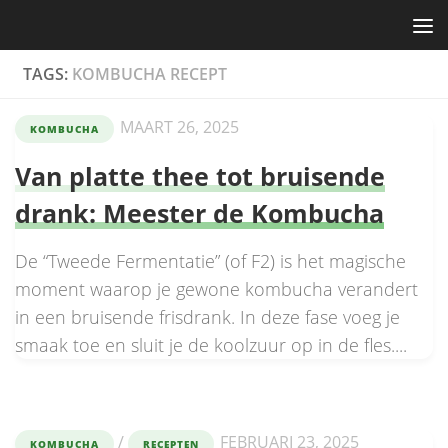
Skip to content
TAGS:
KOMBUCHA RECEPT
MAART 26, 2025
KOMBUCHA
Van platte thee tot bruisende
drank: Meester de Kombucha
De “Tweede Fermentatie” (of F2) is het magische
moment waarop je gewone kombucha verandert
in een bruisende frisdrank. In deze fase voeg je
smaak toe en sluit je de koolzuur op in de fles....
/
FEBRUARI 23, 2025
KOMBUCHA
RECEPTEN