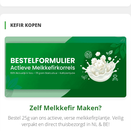
KEFIR KOPEN
Zelf Melkkefir Maken?
Bestel 25g van ons actieve, verse melkkefirplantje. Veilig
verpakt en direct thuisbezorgd in NL & BE!