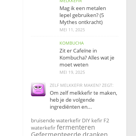
MELKKEFIR
Mag ik een metalen
lepel gebruiken? (5
Mythes ontkracht)
MEI 11, 2025
KOMBUCHA
Zit er Cafeïne in
Kombucha? Alles wat je
moet weten
MEI 19, 2025
ZELF MELKKEFIR MAKEN? ZEGT:
Om zelf melkkefir te maken,
heb je de volgende
ingrediënten en...
bruisende waterkefir
DIY kefir
F2
fermenteren
waterkefir
Gefermenteerde dranken