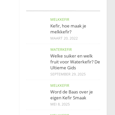
MELKKEFIR
Kefir, hoe maak je
melkkefir?
MAART 20, 2022
WATERKEFIR
Welke suiker en welk
fruit voor Waterkefir? De
Ultieme Gids
SEPTEMBER 29, 2025
MELKKEFIR
Word de Baas over je
eigen Kefir Smaak
MEI 8, 2025