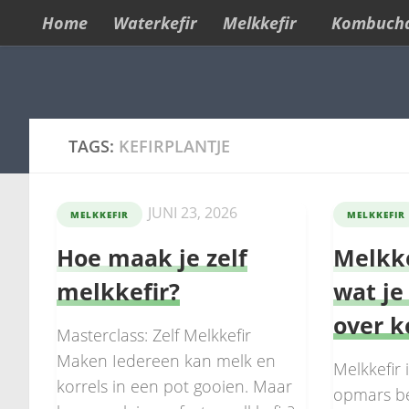
Home
Waterkefir
Melkkefir
Kombuch
Skip to content
TAGS:
KEFIRPLANTJE
JUNI 23, 2026
MELKKEFIR
MELKKEFIR
Hoe maak je zelf
Melkke
melkkefir?
wat je
over k
Masterclass: Zelf Melkkefir
Maken Iedereen kan melk en
Melkkefir
korrels in een pot gooien. Maar
opmars be