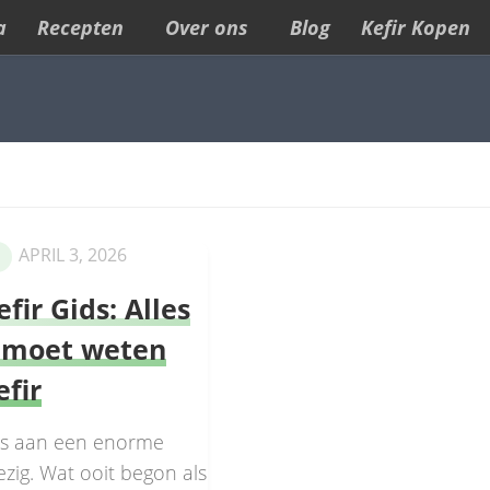
a
Recepten
Over ons
Blog
Kefir Kopen
APRIL 3, 2026
fir Gids: Alles
 moet weten
efir
 is aan een enorme
zig. Wat ooit begon als