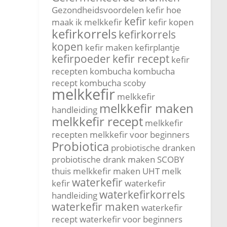
Gezondheidsvoordelen kefir
hoe
kefir
maak ik melkkefir
kefir kopen
kefirkorrels
kefirkorrels
kopen
kefir maken
kefirplantje
kefirpoeder
kefir recept
kefir
recepten
kombucha
kombucha
recept
kombucha scoby
melkkefir
melkkefir
melkkefir maken
handleiding
melkkefir recept
melkkefir
recepten
melkkefir voor beginners
Probiotica
probiotische dranken
probiotische drank maken
SCOBY
thuis melkkefir maken
UHT melk
waterkefir
kefir
waterkefir
waterkefirkorrels
handleiding
waterkefir maken
waterkefir
recept
waterkefir voor beginners