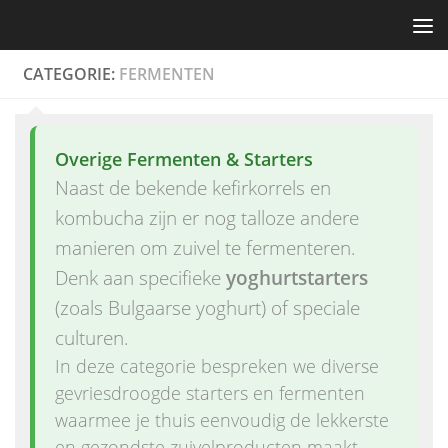
Skip to content
CATEGORIE:
FERMENTEN
Overige Fermenten & Starters
Naast de bekende kefirkorrels en
kombucha zijn er nog talloze andere
manieren om zuivel te fermenteren.
Denk aan specifieke
yoghurtstarters
(zoals Bulgaarse yoghurt) of speciale
culturen.
In deze categorie bespreken we diverse
gevriesdroogde starters en fermenten
waarmee je thuis eenvoudig de lekkerste
en gezondste zuivelproducten maakt.