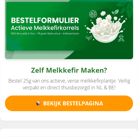
Zelf Melkkefir Maken?
Bestel 25g van ons actieve, verse melkkefirplantje. Veilig
verpakt en direct thuisbezorgd in NL & BE!
BEKIJK BESTELPAGINA