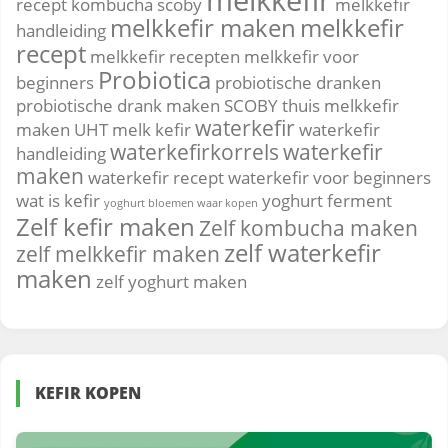
recept
kombucha scoby
melkkefir
melkkefir maken
melkkefir
handleiding
recept
melkkefir recepten
melkkefir voor
Probiotica
beginners
probiotische dranken
probiotische drank maken
SCOBY
thuis melkkefir
waterkefir
maken
UHT melk kefir
waterkefir
waterkefirkorrels
waterkefir
handleiding
maken
waterkefir recept
waterkefir voor beginners
wat is kefir
yoghurt ferment
yoghurt bloemen waar kopen
Zelf kefir maken
Zelf kombucha maken
zelf waterkefir
zelf melkkefir maken
maken
zelf yoghurt maken
KEFIR KOPEN