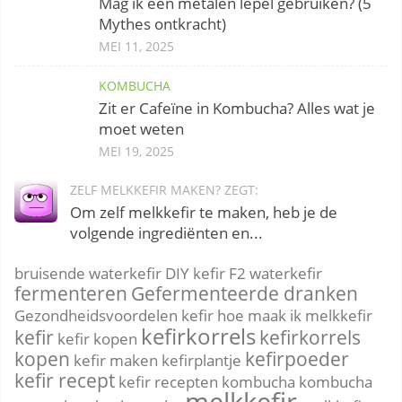
Mag ik een metalen lepel gebruiken? (5
Mythes ontkracht)
MEI 11, 2025
KOMBUCHA
Zit er Cafeïne in Kombucha? Alles wat je
moet weten
MEI 19, 2025
ZELF MELKKEFIR MAKEN? ZEGT:
Om zelf melkkefir te maken, heb je de
volgende ingrediënten en...
bruisende waterkefir
DIY kefir
F2 waterkefir
fermenteren
Gefermenteerde dranken
Gezondheidsvoordelen kefir
hoe maak ik melkkefir
kefirkorrels
kefir
kefirkorrels
kefir kopen
kopen
kefirpoeder
kefir maken
kefirplantje
kefir recept
kefir recepten
kombucha
kombucha
melkkefir