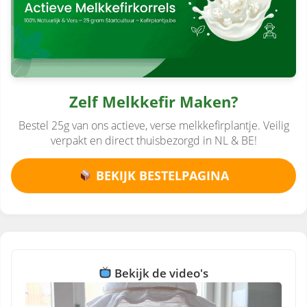
Zelf Melkkefir Maken?
Bestel 25g van ons actieve, verse melkkefirplantje. Veilig
verpakt en direct thuisbezorgd in NL & BE!
BEKIJK BESTELPAGINA
Bekijk de video's