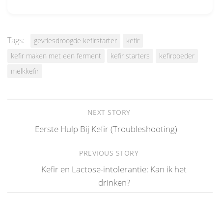
Tags:
gevriesdroogde kefirstarter
kefir
kefir maken met een ferment
kefir starters
kefirpoeder
melkkefir
NEXT STORY
Eerste Hulp Bij Kefir (Troubleshooting)
PREVIOUS STORY
Kefir en Lactose-intolerantie: Kan ik het
drinken?