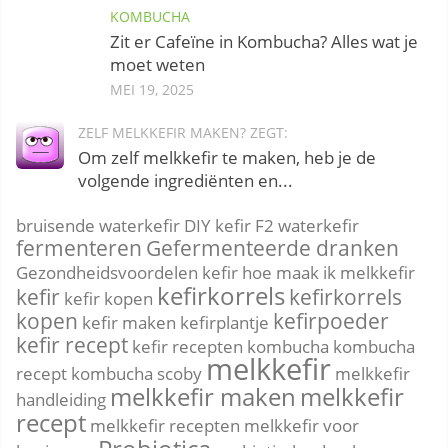
KOMBUCHA
Zit er Cafeïne in Kombucha? Alles wat je
moet weten
MEI 19, 2025
ZELF MELKKEFIR MAKEN? ZEGT:
Om zelf melkkefir te maken, heb je de
volgende ingrediënten en...
bruisende waterkefir
DIY kefir
F2 waterkefir
fermenteren
Gefermenteerde dranken
Gezondheidsvoordelen kefir
hoe maak ik melkkefir
kefirkorrels
kefir
kefirkorrels
kefir kopen
kopen
kefirpoeder
kefir maken
kefirplantje
kefir recept
kefir recepten
kombucha
kombucha
melkkefir
recept
kombucha scoby
melkkefir
melkkefir maken
melkkefir
handleiding
recept
melkkefir recepten
melkkefir voor