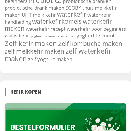
Probiotica
beginners
probiotische dranken
probiotische drank maken
SCOBY
thuis melkkefir
waterkefir
maken
UHT melk kefir
waterkefir
waterkefirkorrels
waterkefir
handleiding
maken
waterkefir recept
waterkefir voor beginners
wat is kefir
yoghurt ferment
yoghurt bloemen waar kopen
Zelf kefir maken
Zelf kombucha maken
zelf waterkefir
zelf melkkefir maken
maken
zelf yoghurt maken
KEFIR KOPEN