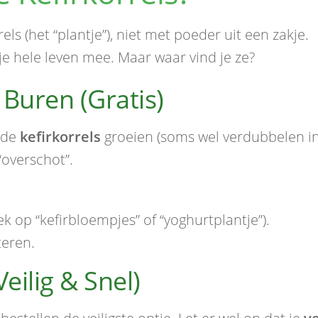
ls (het “plantje”), niet met poeder uit een zakje.
je hele leven mee. Maar waar vind je ze?
 Buren (Gratis)
nde
kefirkorrels
groeien (soms wel verdubbelen in
“overschot”.
k op “kefirbloempjes” of “yoghurtplantje”).
teren.
eilig & Snel)
estellen de veiligste optie. Let er wel op dat je
v