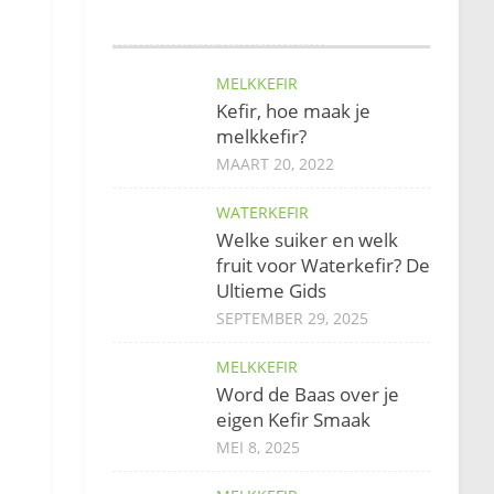
MELKKEFIR
Kefir, hoe maak je
melkkefir?
MAART 20, 2022
WATERKEFIR
Welke suiker en welk
fruit voor Waterkefir? De
Ultieme Gids
SEPTEMBER 29, 2025
MELKKEFIR
Word de Baas over je
eigen Kefir Smaak
MEI 8, 2025