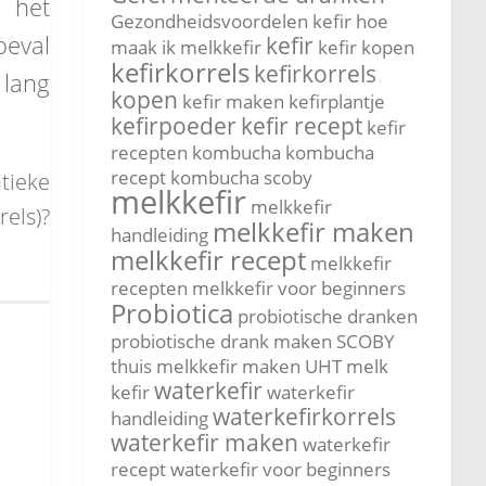
n het
Gezondheidsvoordelen kefir
hoe
oeval
kefir
maak ik melkkefir
kefir kopen
kefirkorrels
kefirkorrels
 lang
kopen
kefir maken
kefirplantje
kefirpoeder
kefir recept
kefir
recepten
kombucha
kombucha
recept
kombucha scoby
tieke
melkkefir
melkkefir
rels)?
melkkefir maken
handleiding
melkkefir recept
melkkefir
recepten
melkkefir voor beginners
Probiotica
probiotische dranken
probiotische drank maken
SCOBY
thuis melkkefir maken
UHT melk
waterkefir
kefir
waterkefir
waterkefirkorrels
handleiding
waterkefir maken
waterkefir
recept
waterkefir voor beginners