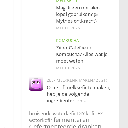
MELKKEFIR
Mag ik een metalen
lepel gebruiken? (5
Mythes ontkracht)
MEI 11, 2025
KOMBUCHA
Zit er Cafeïne in
Kombucha? Alles wat je
moet weten
MEI 19, 2025
ZELF MELKKEFIR MAKEN? ZEGT:
Om zelf melkkefir te maken,
heb je de volgende
ingrediënten en...
bruisende waterkefir
DIY kefir
F2
fermenteren
waterkefir
Gefermenteerde dranken