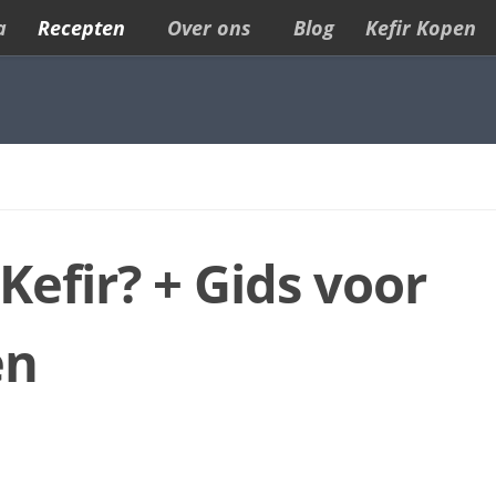
a
Recepten
Over ons
Blog
Kefir Kopen
efir? + Gids voor
en