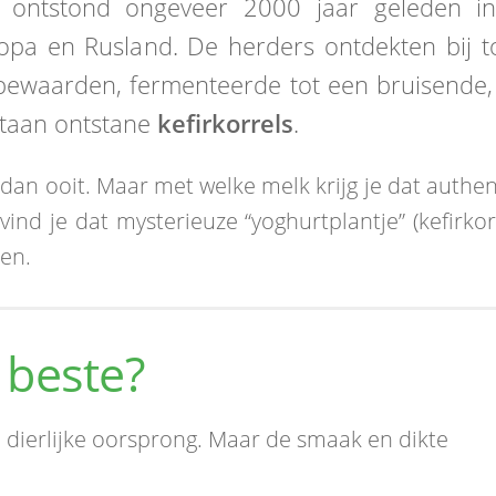
t ontstond ongeveer 2000 jaar geleden i
opa en Rusland. De herders ontdekten bij t
 bewaarden, fermenteerde tot een bruisende,
taan ontstane
kefirkorrels
.
dan ooit. Maar met welke melk krijg je dat authen
ind je dat mysterieuze “yoghurtplantje” (kefirkor
en.
 beste?
 dierlijke oorsprong. Maar de smaak en dikte