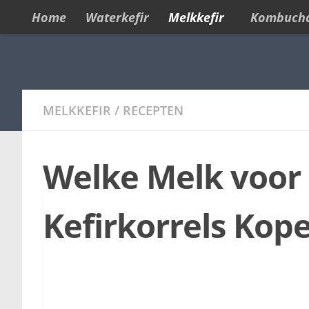
Home
Waterkefir
Melkkefir
Kombuch
Skip to content
MELKKEFIR
/
RECEPTEN
Welke Melk voor K
Kefirkorrels Kop