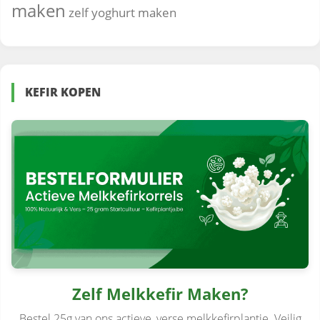
maken
zelf yoghurt maken
KEFIR KOPEN
Zelf Melkkefir Maken?
Bestel 25g van ons actieve, verse melkkefirplantje. Veilig