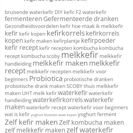
bruisende waterkefir
DIY kefir
F2 waterkefir
fermenteren
Gefermenteerde dranken
Gezondheidsvoordelen kefir
hoe maak ik melkkefir
kefirkorrels
kefir
kefirkorrels
kefir kopen
kopen
kefirpoeder
kefir maken
kefirplantje
kefir recept
kefir recepten
kombucha
kombucha
melkkefir
recept
kombucha scoby
melkkefir
melkkefir maken
melkkefir
handleiding
recept
melkkefir recepten
melkkefir voor
Probiotica
beginners
probiotische dranken
probiotische drank maken
SCOBY
thuis melkkefir
waterkefir
maken
UHT melk kefir
waterkefir
waterkefirkorrels
waterkefir
handleiding
maken
waterkefir recept
waterkefir voor beginners
wat is kefir
yoghurt ferment
yoghurt bloemen waar kopen
Zelf kefir maken
Zelf kombucha maken
zelf waterkefir
zelf melkkefir maken