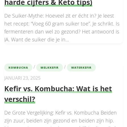
harde cijfers & Keto tips)
De Suiker-Mythe: Hoeveel zit er écht in? Je leest
het recept: “Voeg 60 gram suiker toe”. Je schrikt. Is
fermenteren dan wel zo gezond? Het antwoord is
JA. Want de suiker die je in...
/
/
KOMBUCHA
MELKKEFIR
WATERKEFIR
JANUARI 23, 2025
Kefir vs. Kombucha: Wat is het
verschil?
De Grote Vergelijking: Kefir vs. Kombucha Beiden
zijn zuur, beiden zijn gezond en beiden zijn hip.