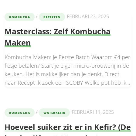
/
FEBRUARI 23, 2025
KOMBUCHA
RECEPTEN
Masterclass: Zelf Kombucha
Maken
Kombucha Maken: Je Eerste Batch Waarom €4 per
flesje betalen? Start je eigen micro-brouwerij in de
keuken. Het is makkelijker dan je denkt. Direct
naar Recept Ik zoek een SCOBY Welke pot heb ik...
/
FEBRUARI 11, 2025
KOMBUCHA
WATERKEFIR
Hoeveel suiker zit er in Kefir? (De