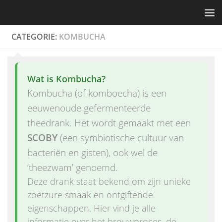
Skip to content
CATEGORIE:
KOMBUCHA
Wat is Kombucha?
Kombucha (of komboecha) is een
eeuwenoude gefermenteerde
theedrank. Het wordt gemaakt met een
SCOBY
(een symbiotische cultuur van
bacteriën en gisten), ook wel de
’theezwam’ genoemd.
Deze drank staat bekend om zijn unieke
zoetzure smaak en ontgiftende
eigenschappen. Hier vind je alle
informatie over het brouwproces, de