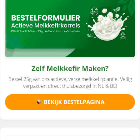
Zelf Melkkefir Maken?
Bestel 25g van ons actieve, verse melkkefirplantje. Veilig
verpakt en direct thuisbezorgd in NL & BE!
BEKIJK BESTELPAGINA