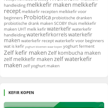
melkkefir maken
melkkefir
handleiding
recept
melkkefir recepten
melkkefir voor
Probiotica
beginners
probiotische dranken
probiotische drank maken
SCOBY
thuis melkkefir
waterkefir
maken
UHT melk kefir
waterkefir
waterkefirkorrels
waterkefir
handleiding
maken
waterkefir recept
waterkefir voor beginners
wat is kefir
yoghurt ferment
yoghurt bloemen waar kopen
Zelf kefir maken
Zelf kombucha maken
zelf waterkefir
zelf melkkefir maken
maken
zelf yoghurt maken
KEFIR KOPEN