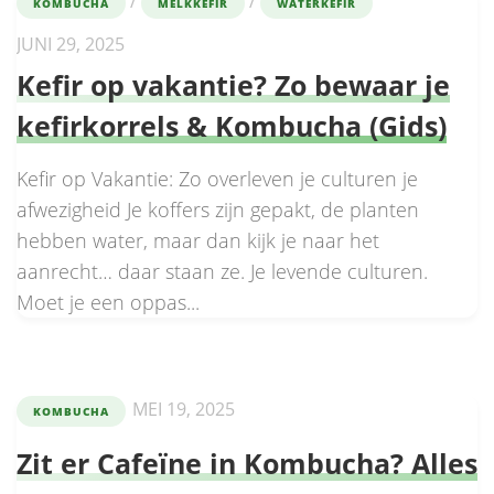
/
/
KOMBUCHA
MELKKEFIR
WATERKEFIR
JUNI 29, 2025
Kefir op vakantie? Zo bewaar je
kefirkorrels & Kombucha (Gids)
Kefir op Vakantie: Zo overleven je culturen je
afwezigheid Je koffers zijn gepakt, de planten
hebben water, maar dan kijk je naar het
aanrecht… daar staan ze. Je levende culturen.
Moet je een oppas...
MEI 19, 2025
KOMBUCHA
Zit er Cafeïne in Kombucha? Alles