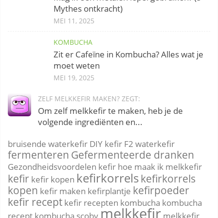
Mythes ontkracht)
MEI 11, 2025
KOMBUCHA
Zit er Cafeïne in Kombucha? Alles wat je
moet weten
MEI 19, 2025
ZELF MELKKEFIR MAKEN? ZEGT:
Om zelf melkkefir te maken, heb je de
volgende ingrediënten en...
bruisende waterkefir
DIY kefir
F2 waterkefir
fermenteren
Gefermenteerde dranken
Gezondheidsvoordelen kefir
hoe maak ik melkkefir
kefirkorrels
kefir
kefirkorrels
kefir kopen
kopen
kefirpoeder
kefir maken
kefirplantje
kefir recept
kefir recepten
kombucha
kombucha
melkkefir
recept
kombucha scoby
melkkefir