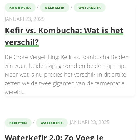
/
/
KOMBUCHA
MELKKEFIR
WATERKEFIR
JANUARI 23, 2025
Kefir vs. Kombucha: Wat is het
verschil?
De Grote Vergelijking: Kefir vs. Kombucha Beiden
zijn zuur, beiden zijn gezond en beiden zijn hip.
Maar wat is nu precies het verschil? In dit artikel
zetten we de twee giganten van de fermentatie-
wereld...
/
JANUARI 23, 2025
RECEPTEN
WATERKEFIR
Waterkefir 2.0: Zo Voeg Je