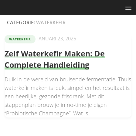
Skip to content
CATEGORIE:
WATERKEFIR
JANUARI 23, 2025
WATERKEFIR
Zelf Waterkefir Maken: De
Complete Handleiding
Duik in de wereld van bruisende fermentatie! Thuis
waterkefir maken is leuk, simpel en het resultaat is
een heerlijke, gezonde frisdrank. Met dit
stappenplan brouw je in no-time je eigen
“Probiotische Champagne”. Wat is...