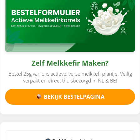
Zelf Melkkefir Maken?
Bestel 25g van ons actieve, verse melkkefirplantje. Veilig
verpakt en direct thuisbezorgd in NL & BE!
BEKIJK BESTELPAGINA