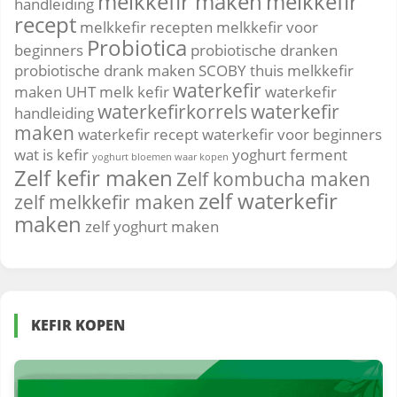
melkkefir maken
melkkefir
handleiding
recept
melkkefir recepten
melkkefir voor
Probiotica
beginners
probiotische dranken
probiotische drank maken
SCOBY
thuis melkkefir
waterkefir
maken
UHT melk kefir
waterkefir
waterkefirkorrels
waterkefir
handleiding
maken
waterkefir recept
waterkefir voor beginners
wat is kefir
yoghurt ferment
yoghurt bloemen waar kopen
Zelf kefir maken
Zelf kombucha maken
zelf waterkefir
zelf melkkefir maken
maken
zelf yoghurt maken
KEFIR KOPEN