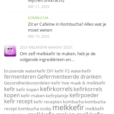
Mythes ontkracht)
MEI 11, 2025
KOMBUCHA
Zit er Cafeïne in Kombucha? Alles wat je
moet weten
MEI 19, 2025
ZELF MELKKEFIR MAKEN? ZEGT:
Om zelf melkkefir te maken, heb je de
volgende ingrediënten en...
bruisende waterkefir
DIY kefir
F2 waterkefir
fermenteren
Gefermenteerde dranken
Gezondheidsvoordelen kefir
hoe maak ik melkkefir
kefirkorrels
kefir
kefirkorrels
kefir kopen
kopen
kefirpoeder
kefir maken
kefirplantje
kefir recept
kefir recepten
kombucha
kombucha
melkkefir
recept
kombucha scoby
melkkefir