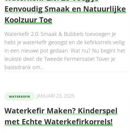
Eenvoudig Smaak en Natuurlijke
Koolzuur Toe
Waterkefir 2.0: Smaak & Bubbels toevoegen Je
hebt je waterkefir geoogst en de kefirkorrels veilig
in een nieuwe pot gedaan. Wat nu? Nu begint het
leukste deel: de Tweede Fermentatie! Tover je
basisdrank om...
JANUARI 23, 2025
WATERKEFIR
Waterkefir Maken? Kinderspel
met Echte Waterkefirkorrels!