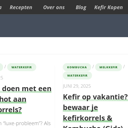
a
Recepten
Over ons
Blog
Kefir Kopen
/
/
/
WATERKEFIR
KOMBUCHA
MELKKEFIR
WATERKEFIR
25
JUNI 29, 2025
e doen met een
Kefir op vakantie?
hot aan
bewaar je
orrels?
kefirkorrels &
n “luxe-probleem”? Als