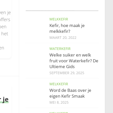
ven je
offers
MELKKEFIR
Kefir, hoe maak je
bben
melkkefir?
 het
MAART 20, 2022
een
WATERKEFIR
Welke suiker en welk
fruit voor Waterkefir? De
Ultieme Gids
SEPTEMBER 29, 2025
MELKKEFIR
Word de Baas over je
eigen Kefir Smaak
 je
MEI 8, 2025