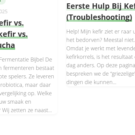
R
Eerste Hulp Bij Kef
2025
(Troubleshooting)
fir vs.
Help! Mijn kefir ziet er raar u
efir vs.
het bedorven? Meestal niet
ucha
Omdat je werkt met levend
kefirkorrels, is het resultaat
Fermentatie Bijbel De
dag anders. Op deze pagin
n fermenteren bestaat
bespreken we de “griezelige
rote spelers. Ze leveren
dingen die kunnen...
probiotica, maar daar
ergelijking op. Welke
jouw smaak en
? Wij zetten ze naast...