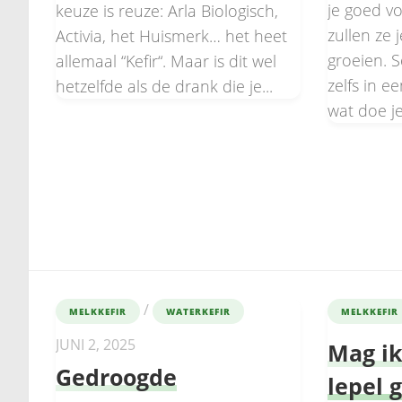
je goed vo
keuze is reuze: Arla Biologisch,
zullen ze 
Activia, het Huismerk… het heet
groeien. 
allemaal “Kefir“. Maar is dit wel
zelfs in 
hetzelfde als de drank die je...
wat doe je 
/
MELKKEFIR
WATERKEFIR
MELKKEFIR
JUNI 2, 2025
Mag i
Gedroogde
lepel 