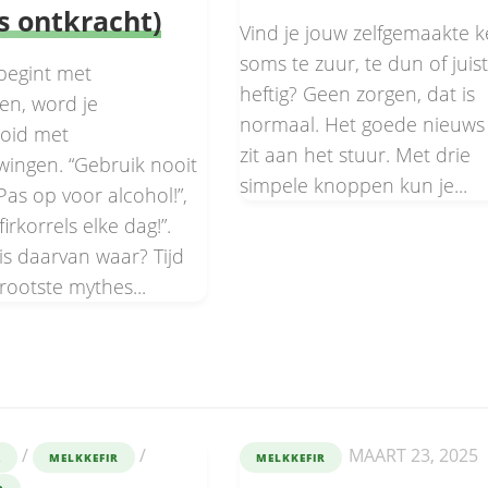
 ontkracht)
Vind je jouw zelfgemaakte ke
soms te zuur, te dun of juist
 begint met
heftig? Geen zorgen, dat is
en, word je
normaal. Het goede nieuws is
oid met
zit aan het stuur. Met drie
ingen. “Gebruik nooit
simpele knoppen kun je...
“Pas op voor alcohol!”,
irkorrels elke dag!”.
is daarvan waar? Tijd
rootste mythes...
/
/
MAART 23, 2025
A
MELKKEFIR
MELKKEFIR