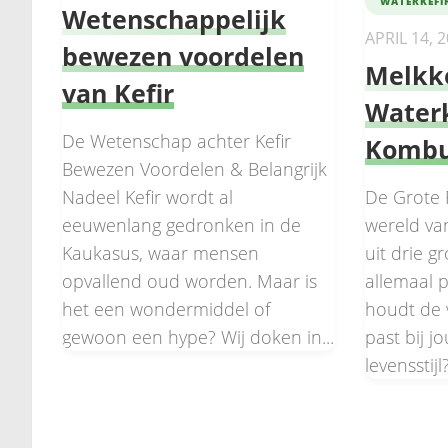
WATERKEFI
Wetenschappelijk
APRIL 14, 
bewezen voordelen
Melkke
van Kefir
Waterk
De Wetenschap achter Kefir
Komb
Bewezen Voordelen & Belangrijk
Nadeel Kefir wordt al
De Grote 
eeuwenlang gedronken in de
wereld va
Kaukasus, waar mensen
uit drie g
opvallend oud worden. Maar is
allemaal 
het een wondermiddel of
houdt de v
gewoon een hype? Wij doken in...
past bij 
levensstijl