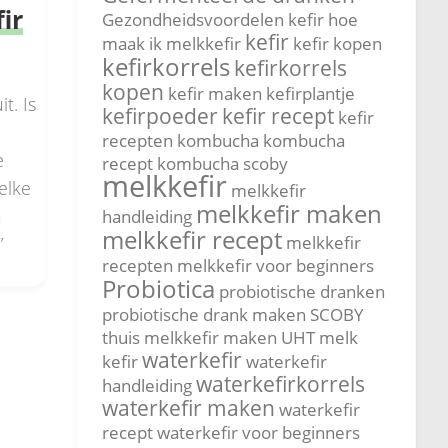
ir
Gezondheidsvoordelen kefir
hoe
kefir
maak ik melkkefir
kefir kopen
kefirkorrels
kefirkorrels
kopen
kefir maken
kefirplantje
it. Is
kefirpoeder
kefir recept
kefir
.
recepten
kombucha
kombucha
e
recept
kombucha scoby
melkkefir
 elke
melkkefir
melkkefir maken
a
handleiding
melkkefir recept
melkkefir
”
recepten
melkkefir voor beginners
Probiotica
probiotische dranken
probiotische drank maken
SCOBY
thuis melkkefir maken
UHT melk
waterkefir
kefir
waterkefir
waterkefirkorrels
handleiding
waterkefir maken
waterkefir
recept
waterkefir voor beginners