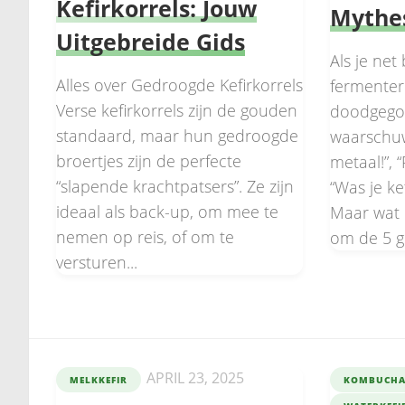
Kefirkorrels: Jouw
Mythes
Uitgebreide Gids
Als je net
Alles over Gedroogde Kefirkorrels
fermenter
Verse kefirkorrels zijn de gouden
doodgego
standaard, maar hun gedroogde
waarschuw
broertjes zijn de perfecte
metaal!”, 
“slapende krachtpatsers”. Ze zijn
“Was je kef
ideaal als back-up, om mee te
Maar wat 
nemen op reis, of om te
om de 5 g
versturen...
APRIL 23, 2025
MELKKEFIR
KOMBUCH