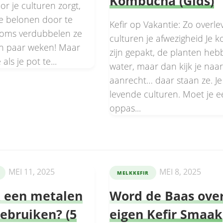
Kombucha (Gids)
or je culturen zorgt,
je belonen door te
Kefir op Vakantie: Zo overle
Soms verdubbelen ze
culturen je afwezigheid Je k
een paar weken! Maar
zijn gepakt, de planten he
als je pot te...
water, maar dan kijk je naar
aanrecht… daar staan ze. Je
levende culturen. Moet je 
oppas...
MEI 11, 2025
MEI 8, 2025
MELKKEFIR
k een metalen
Word de Baas over
gebruiken? (5
eigen Kefir Smaak