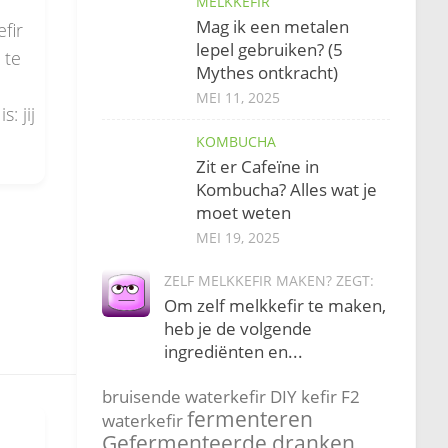
MELKKEFIR
Mag ik een metalen
fir
lepel gebruiken? (5
 te
Mythes ontkracht)
MEI 11, 2025
: jij
KOMBUCHA
Zit er Cafeïne in
Kombucha? Alles wat je
moet weten
MEI 19, 2025
ZELF MELKKEFIR MAKEN? ZEGT:
Om zelf melkkefir te maken,
heb je de volgende
ingrediënten en...
bruisende waterkefir
DIY kefir
F2
fermenteren
waterkefir
Gefermenteerde dranken