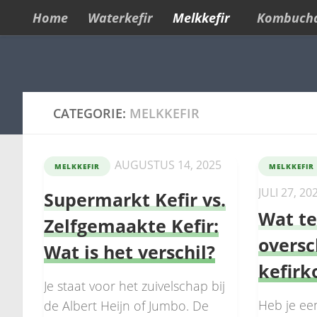
Home
Waterkefir
Melkkefir
Kombuch
Skip to content
CATEGORIE:
MELKKEFIR
AUGUSTUS 14, 2025
MELKKEFIR
MELKKEFIR
JULI 27, 20
Supermarkt Kefir vs.
Wat t
Zelfgemaakte Kefir:
oversc
Wat is het verschil?
kefirk
Je staat voor het zuivelschap bij
Heb je ee
de Albert Heijn of Jumbo. De