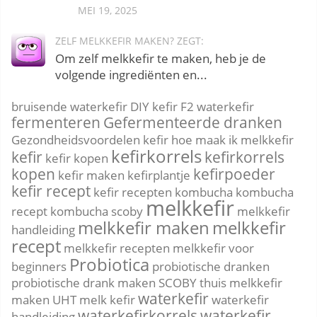
MEI 19, 2025
ZELF MELKKEFIR MAKEN? ZEGT:
Om zelf melkkefir te maken, heb je de
volgende ingrediënten en...
bruisende waterkefir
DIY kefir
F2 waterkefir
fermenteren
Gefermenteerde dranken
Gezondheidsvoordelen kefir
hoe maak ik melkkefir
kefirkorrels
kefir
kefirkorrels
kefir kopen
kopen
kefirpoeder
kefir maken
kefirplantje
kefir recept
kefir recepten
kombucha
kombucha
melkkefir
recept
kombucha scoby
melkkefir
melkkefir maken
melkkefir
handleiding
recept
melkkefir recepten
melkkefir voor
Probiotica
beginners
probiotische dranken
probiotische drank maken
SCOBY
thuis melkkefir
waterkefir
maken
UHT melk kefir
waterkefir
waterkefirkorrels
waterkefir
handleiding