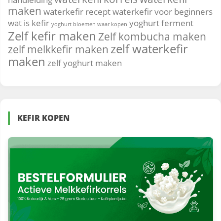
maken
waterkefir recept
waterkefir voor beginners
wat is kefir
yoghurt ferment
yoghurt bloemen waar kopen
Zelf kefir maken
Zelf kombucha maken
zelf waterkefir
zelf melkkefir maken
maken
zelf yoghurt maken
KEFIR KOPEN