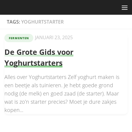
Skip to content
TAGS:
YOGHURTSTARTER
JANUARI 23, 2025
FERMENTEN
De Grote Gids voor
Yoghurtstarters
Alles over Yoghurtstarters Zelf yoghurt maken is
een beetje als tuinieren. Je hebt goede grond
nodig (de melk) en goed zaad (de starter). Maar
wat is zo’n starter precies? Moet je dure zakjes
kopen...