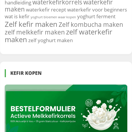
waterkefirkorrels
waterkefir
handleiding
maken
waterkefir recept
waterkefir voor beginners
wat is kefir
yoghurt ferment
yoghurt bloemen waar kopen
Zelf kefir maken
Zelf kombucha maken
zelf waterkefir
zelf melkkefir maken
maken
zelf yoghurt maken
KEFIR KOPEN