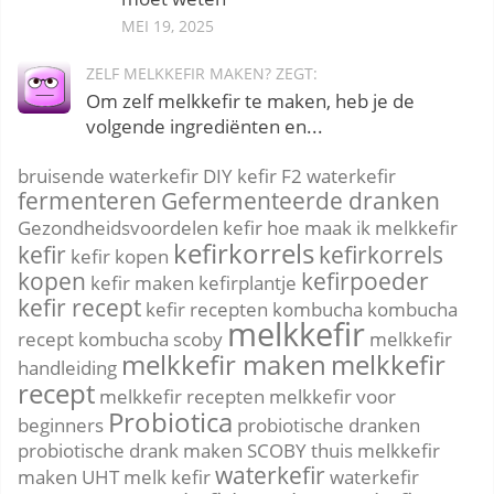
MEI 19, 2025
ZELF MELKKEFIR MAKEN? ZEGT:
Om zelf melkkefir te maken, heb je de
volgende ingrediënten en...
bruisende waterkefir
DIY kefir
F2 waterkefir
fermenteren
Gefermenteerde dranken
Gezondheidsvoordelen kefir
hoe maak ik melkkefir
kefirkorrels
kefir
kefirkorrels
kefir kopen
kopen
kefirpoeder
kefir maken
kefirplantje
kefir recept
kefir recepten
kombucha
kombucha
melkkefir
recept
kombucha scoby
melkkefir
melkkefir maken
melkkefir
handleiding
recept
melkkefir recepten
melkkefir voor
Probiotica
beginners
probiotische dranken
probiotische drank maken
SCOBY
thuis melkkefir
waterkefir
maken
UHT melk kefir
waterkefir