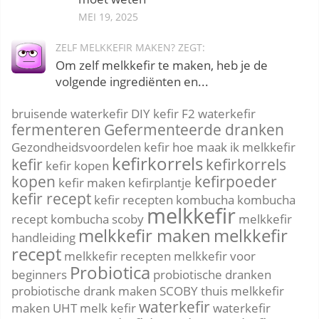
MEI 19, 2025
ZELF MELKKEFIR MAKEN? ZEGT:
Om zelf melkkefir te maken, heb je de
volgende ingrediënten en...
bruisende waterkefir
DIY kefir
F2 waterkefir
fermenteren
Gefermenteerde dranken
Gezondheidsvoordelen kefir
hoe maak ik melkkefir
kefirkorrels
kefir
kefirkorrels
kefir kopen
kopen
kefirpoeder
kefir maken
kefirplantje
kefir recept
kefir recepten
kombucha
kombucha
melkkefir
recept
kombucha scoby
melkkefir
melkkefir maken
melkkefir
handleiding
recept
melkkefir recepten
melkkefir voor
Probiotica
beginners
probiotische dranken
probiotische drank maken
SCOBY
thuis melkkefir
waterkefir
maken
UHT melk kefir
waterkefir