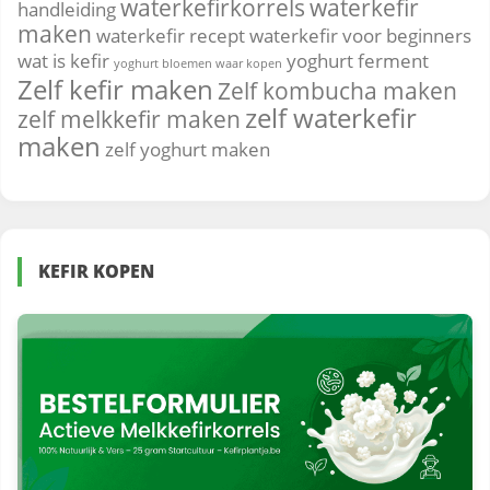
waterkefirkorrels
waterkefir
handleiding
maken
waterkefir recept
waterkefir voor beginners
wat is kefir
yoghurt ferment
yoghurt bloemen waar kopen
Zelf kefir maken
Zelf kombucha maken
zelf waterkefir
zelf melkkefir maken
maken
zelf yoghurt maken
KEFIR KOPEN