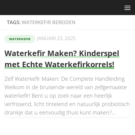
Skip to content
TAGS:
WATERKEFIR BEREIDEN
JANUARI 23, 2025
WATERKEFIR
Waterkefir Maken? Kinderspel
met Echte Waterkefirkorrels!
Zelf Waterkefir Maken: De Complete Handleiding
Welkom in de bruisende wereld van zelfgemaakte
waterkefir! Bent u op zoek naar een heerlijk
verfrissend, licht tintelend en natuurlijk probiotisch
drankje dat u eenvoudig thuis kunt maken?...