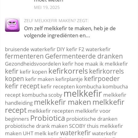
MEI 19, 2025
ZELF MELKKEFIR MAKEN? ZEGT:
Om zelf melkkefir te maken, heb je de
volgende ingrediënten en...
bruisende waterkefir
DIY kefir
F2 waterkefir
fermenteren
Gefermenteerde dranken
Gezondheidsvoordelen kefir
hoe maak ik melkkefir
kefirkorrels
kefir
kefirkorrels
kefir kopen
kopen
kefirpoeder
kefir maken
kefirplantje
kefir recept
kefir recepten
kombucha
kombucha
melkkefir
recept
kombucha scoby
melkkefir
melkkefir maken
melkkefir
handleiding
recept
melkkefir recepten
melkkefir voor
Probiotica
beginners
probiotische dranken
probiotische drank maken
SCOBY
thuis melkkefir
waterkefir
maken
UHT melk kefir
waterkefir