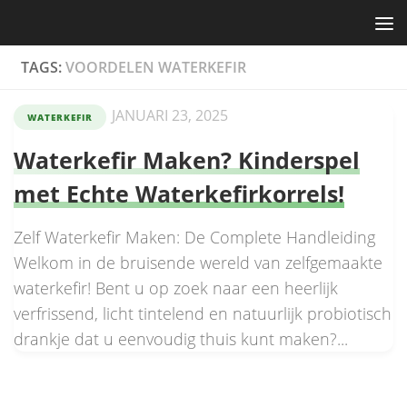
Skip to content
TAGS:
VOORDELEN WATERKEFIR
JANUARI 23, 2025
WATERKEFIR
Waterkefir Maken? Kinderspel
met Echte Waterkefirkorrels!
Zelf Waterkefir Maken: De Complete Handleiding
Welkom in de bruisende wereld van zelfgemaakte
waterkefir! Bent u op zoek naar een heerlijk
verfrissend, licht tintelend en natuurlijk probiotisch
drankje dat u eenvoudig thuis kunt maken?...