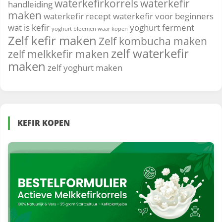
waterkefirkorrels
waterkefir
handleiding
maken
waterkefir recept
waterkefir voor beginners
wat is kefir
yoghurt ferment
yoghurt bloemen waar kopen
Zelf kefir maken
Zelf kombucha maken
zelf waterkefir
zelf melkkefir maken
maken
zelf yoghurt maken
KEFIR KOPEN