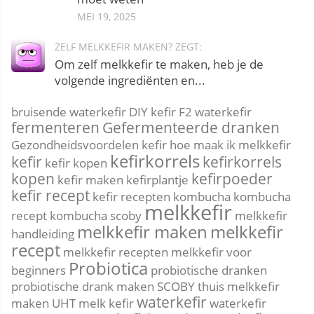
MEI 19, 2025
ZELF MELKKEFIR MAKEN? ZEGT:
Om zelf melkkefir te maken, heb je de
volgende ingrediënten en...
bruisende waterkefir
DIY kefir
F2 waterkefir
fermenteren
Gefermenteerde dranken
Gezondheidsvoordelen kefir
hoe maak ik melkkefir
kefirkorrels
kefir
kefirkorrels
kefir kopen
kopen
kefirpoeder
kefir maken
kefirplantje
kefir recept
kefir recepten
kombucha
kombucha
melkkefir
recept
kombucha scoby
melkkefir
melkkefir maken
melkkefir
handleiding
recept
melkkefir recepten
melkkefir voor
Probiotica
beginners
probiotische dranken
probiotische drank maken
SCOBY
thuis melkkefir
waterkefir
maken
UHT melk kefir
waterkefir