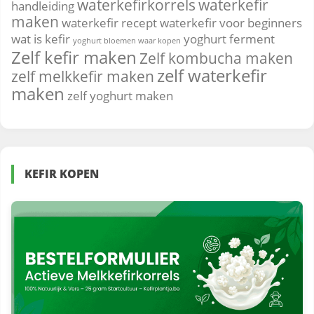
waterkefirkorrels
waterkefir
handleiding
maken
waterkefir recept
waterkefir voor beginners
wat is kefir
yoghurt ferment
yoghurt bloemen waar kopen
Zelf kefir maken
Zelf kombucha maken
zelf waterkefir
zelf melkkefir maken
maken
zelf yoghurt maken
KEFIR KOPEN