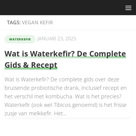
Skip to content
TAGS:
VEGAN KEFIR
JANUARI 23, 2025
WATERKEFIR
Wat is Waterkefir? De Complete
Gids & Recept
Wat is Waterkefir? De complete gids over deze
bruisende probiotische drank, inclusief recept en
het verschil met kombucha. Wat is het precies?
Waterkefir (ook wel Tibicos genoemd) is het frisse
zusje van melkkefir. Het...