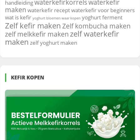
waterkefirkorrels
waterkefir
handleiding
maken
waterkefir recept
waterkefir voor beginners
wat is kefir
yoghurt ferment
yoghurt bloemen waar kopen
Zelf kefir maken
Zelf kombucha maken
zelf waterkefir
zelf melkkefir maken
maken
zelf yoghurt maken
KEFIR KOPEN