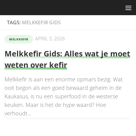
Skip to content
TAGS:
MELKKEFIR GIDS
APRIL 3, 2026
MELKKEFIR
Melkkefir Gids: Alles wat je moet
weten over kefir
Melkkefir is aan een enorme opmars bezig. Wat
ooit begon als een goed bewaard geheim in de
Kaukasus, is nu een superfood in de westerse
keuken. Maar is het de hype waard? Hoe
verhoudt...