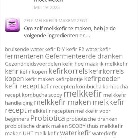
MEI 19, 2025
ZELF MELKKEFIR MAKEN? ZEGT:
Om zelf melkkefir te maken, heb je de
volgende ingrediënten en...
bruisende waterkefir
DIY kefir
F2 waterkefir
fermenteren
Gefermenteerde dranken
Gezondheidsvoordelen kefir
hoe maak ik melkkefir
kefirkorrels
kefir
kefirkorrels
kefir kopen
kopen
kefirpoeder
kefir maken
kefirplantje
kefir recept
kefir recepten
kombucha
kombucha
melkkefir
recept
kombucha scoby
melkkefir
melkkefir maken
melkkefir
handleiding
recept
melkkefir recepten
melkkefir voor
Probiotica
beginners
probiotische dranken
probiotische drank maken
SCOBY
thuis melkkefir
waterkefir
maken
UHT melk kefir
waterkefir