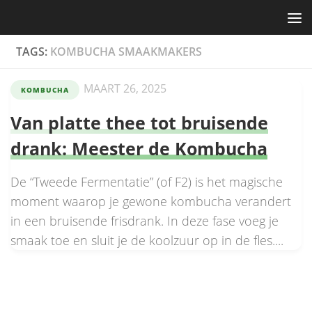
Skip to content
TAGS:
KOMBUCHA SMAAKMAKERS
MAART 26, 2025
KOMBUCHA
Van platte thee tot bruisende
drank: Meester de Kombucha
De “Tweede Fermentatie” (of F2) is het magische
moment waarop je gewone kombucha verandert
in een bruisende frisdrank. In deze fase voeg je
smaak toe en sluit je de koolzuur op in de fles....