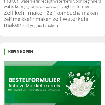
maken
waterkefir recept
waterkefir voor beginners
wat is kefir
yoghurt ferment
yoghurt bloemen waar kopen
Zelf kefir maken
Zelf kombucha maken
zelf waterkefir
zelf melkkefir maken
maken
zelf yoghurt maken
KEFIR KOPEN