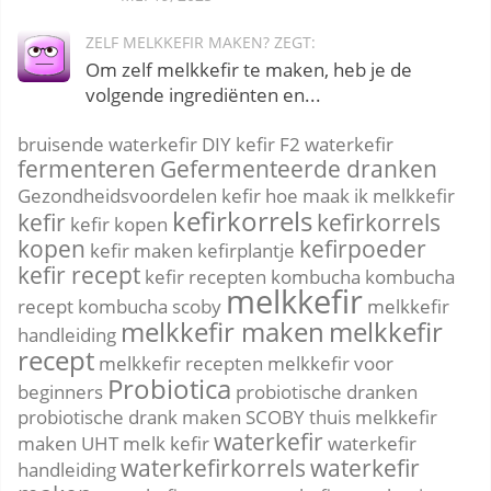
ZELF MELKKEFIR MAKEN? ZEGT:
Om zelf melkkefir te maken, heb je de
volgende ingrediënten en...
bruisende waterkefir
DIY kefir
F2 waterkefir
fermenteren
Gefermenteerde dranken
Gezondheidsvoordelen kefir
hoe maak ik melkkefir
kefirkorrels
kefir
kefirkorrels
kefir kopen
kopen
kefirpoeder
kefir maken
kefirplantje
kefir recept
kefir recepten
kombucha
kombucha
melkkefir
recept
kombucha scoby
melkkefir
melkkefir maken
melkkefir
handleiding
recept
melkkefir recepten
melkkefir voor
Probiotica
beginners
probiotische dranken
probiotische drank maken
SCOBY
thuis melkkefir
waterkefir
maken
UHT melk kefir
waterkefir
waterkefirkorrels
waterkefir
handleiding