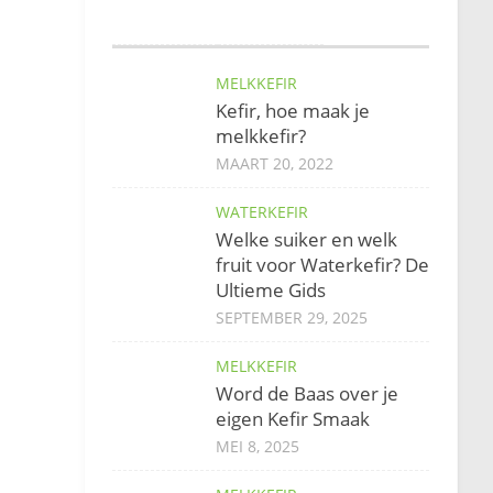
MELKKEFIR
Kefir, hoe maak je
melkkefir?
MAART 20, 2022
WATERKEFIR
Welke suiker en welk
fruit voor Waterkefir? De
Ultieme Gids
SEPTEMBER 29, 2025
MELKKEFIR
Word de Baas over je
eigen Kefir Smaak
MEI 8, 2025