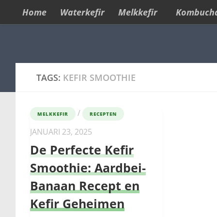
Home
Waterkefir
Melkkefir
Kombuch
Skip to content
TAGS:
KEFIR SMOOTHIE
/
MELKKEFIR
RECEPTEN
JANUARI 23, 2025
De Perfecte Kefir
Smoothie: Aardbei-
Banaan Recept en
Kefir Geheimen