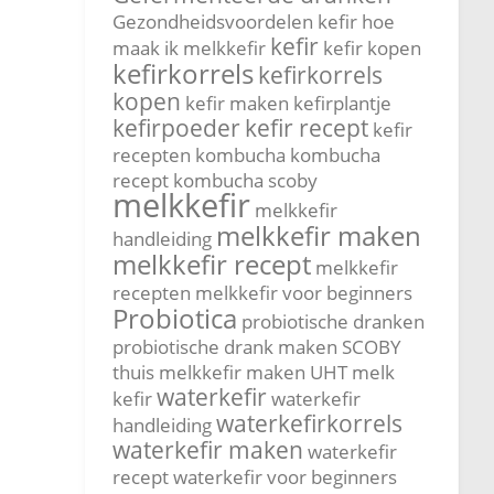
Gezondheidsvoordelen kefir
hoe
kefir
maak ik melkkefir
kefir kopen
kefirkorrels
kefirkorrels
kopen
kefir maken
kefirplantje
kefirpoeder
kefir recept
kefir
recepten
kombucha
kombucha
recept
kombucha scoby
melkkefir
melkkefir
melkkefir maken
handleiding
melkkefir recept
melkkefir
recepten
melkkefir voor beginners
Probiotica
probiotische dranken
probiotische drank maken
SCOBY
thuis melkkefir maken
UHT melk
waterkefir
kefir
waterkefir
waterkefirkorrels
handleiding
waterkefir maken
waterkefir
recept
waterkefir voor beginners