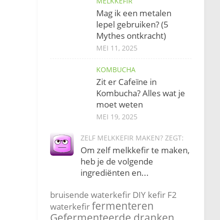
MELKKEFIR
Mag ik een metalen
lepel gebruiken? (5
Mythes ontkracht)
MEI 11, 2025
KOMBUCHA
Zit er Cafeïne in
Kombucha? Alles wat je
moet weten
MEI 19, 2025
ZELF MELKKEFIR MAKEN? ZEGT:
Om zelf melkkefir te maken,
heb je de volgende
ingrediënten en...
bruisende waterkefir
DIY kefir
F2
fermenteren
waterkefir
Gefermenteerde dranken