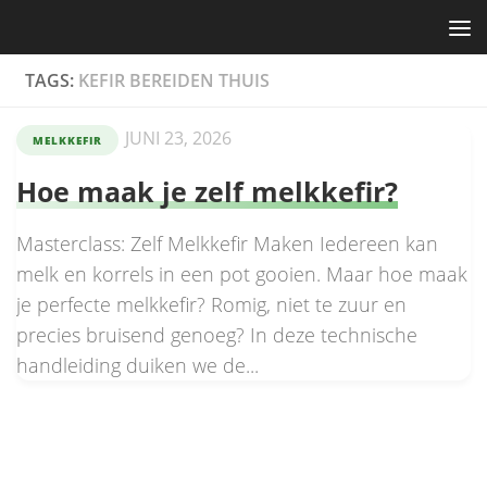
Skip to content
TAGS:
KEFIR BEREIDEN THUIS
JUNI 23, 2026
MELKKEFIR
Hoe maak je zelf melkkefir?
Masterclass: Zelf Melkkefir Maken Iedereen kan
melk en korrels in een pot gooien. Maar hoe maak
je perfecte melkkefir? Romig, niet te zuur en
precies bruisend genoeg? In deze technische
handleiding duiken we de...