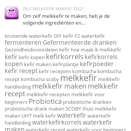
ZELF MELKKEFIR MAKEN? ZEGT:
Om zelf melkkefir te maken, heb je de
volgende ingrediënten en...
bruisende waterkefir
DIY kefir
F2 waterkefir
fermenteren
Gefermenteerde dranken
Gezondheidsvoordelen kefir
hoe maak ik melkkefir
kefirkorrels
kefir
kefirkorrels
kefir kopen
kopen
kefirpoeder
kefir maken
kefirplantje
kefir recept
kefir recepten
kombucha
kombucha
melkkefir
recept
kombucha scoby
melkkefir
melkkefir maken
melkkefir
handleiding
recept
melkkefir recepten
melkkefir voor
Probiotica
beginners
probiotische dranken
probiotische drank maken
SCOBY
thuis melkkefir
waterkefir
maken
UHT melk kefir
waterkefir
waterkefirkorrels
waterkefir
handleiding
maken
waterkefir recept
waterkefir voor beginners