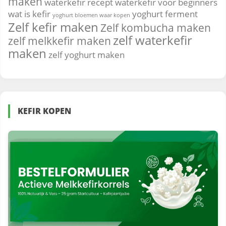
maken
waterkefir recept
waterkefir voor beginners
wat is kefir
yoghurt ferment
yoghurt bloemen waar kopen
Zelf kefir maken
Zelf kombucha maken
zelf waterkefir
zelf melkkefir maken
maken
zelf yoghurt maken
KEFIR KOPEN