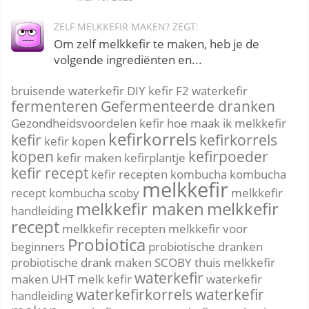
ZELF MELKKEFIR MAKEN? ZEGT:
Om zelf melkkefir te maken, heb je de
volgende ingrediënten en...
bruisende waterkefir
DIY kefir
F2 waterkefir
fermenteren
Gefermenteerde dranken
Gezondheidsvoordelen kefir
hoe maak ik melkkefir
kefirkorrels
kefir
kefirkorrels
kefir kopen
kopen
kefirpoeder
kefir maken
kefirplantje
kefir recept
kefir recepten
kombucha
kombucha
melkkefir
recept
kombucha scoby
melkkefir
melkkefir maken
melkkefir
handleiding
recept
melkkefir recepten
melkkefir voor
Probiotica
beginners
probiotische dranken
probiotische drank maken
SCOBY
thuis melkkefir
waterkefir
maken
UHT melk kefir
waterkefir
waterkefirkorrels
waterkefir
handleiding