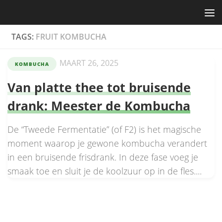
Skip to content
TAGS:
FRUIT KOMBUCHA
MAART 26, 2025
KOMBUCHA
Van platte thee tot bruisende
drank: Meester de Kombucha
De “Tweede Fermentatie” (of F2) is het magische
moment waarop je gewone kombucha verandert
in een bruisende frisdrank. In deze fase voeg je
smaak toe en sluit je de koolzuur op in de fles....