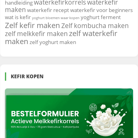
waterkefirkorrels
waterkefir
handleiding
maken
waterkefir recept
waterkefir voor beginners
wat is kefir
yoghurt ferment
yoghurt bloemen waar kopen
Zelf kefir maken
Zelf kombucha maken
zelf waterkefir
zelf melkkefir maken
maken
zelf yoghurt maken
KEFIR KOPEN