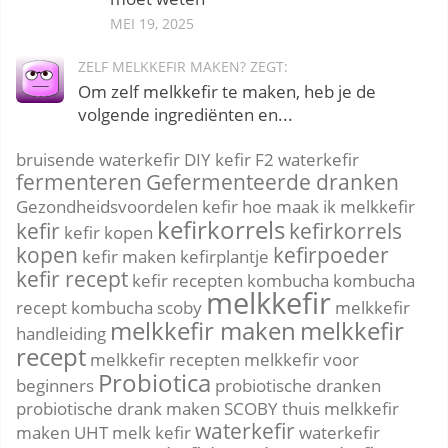
MEI 19, 2025
ZELF MELKKEFIR MAKEN? ZEGT:
Om zelf melkkefir te maken, heb je de
volgende ingrediënten en...
bruisende waterkefir
DIY kefir
F2 waterkefir
fermenteren
Gefermenteerde dranken
Gezondheidsvoordelen kefir
hoe maak ik melkkefir
kefirkorrels
kefir
kefirkorrels
kefir kopen
kopen
kefirpoeder
kefir maken
kefirplantje
kefir recept
kefir recepten
kombucha
kombucha
melkkefir
recept
kombucha scoby
melkkefir
melkkefir maken
melkkefir
handleiding
recept
melkkefir recepten
melkkefir voor
Probiotica
beginners
probiotische dranken
probiotische drank maken
SCOBY
thuis melkkefir
waterkefir
maken
UHT melk kefir
waterkefir