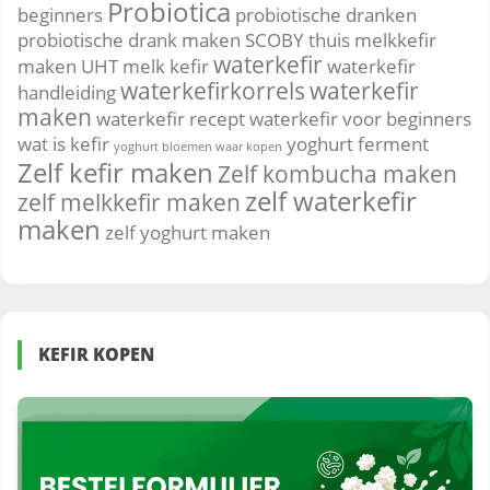
Probiotica
beginners
probiotische dranken
probiotische drank maken
SCOBY
thuis melkkefir
waterkefir
maken
UHT melk kefir
waterkefir
waterkefirkorrels
waterkefir
handleiding
maken
waterkefir recept
waterkefir voor beginners
wat is kefir
yoghurt ferment
yoghurt bloemen waar kopen
Zelf kefir maken
Zelf kombucha maken
zelf waterkefir
zelf melkkefir maken
maken
zelf yoghurt maken
KEFIR KOPEN