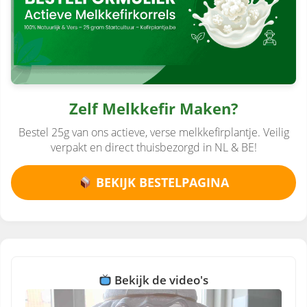
Zelf Melkkefir Maken?
Bestel 25g van ons actieve, verse melkkefirplantje. Veilig
verpakt en direct thuisbezorgd in NL & BE!
BEKIJK BESTELPAGINA
Bekijk de video's