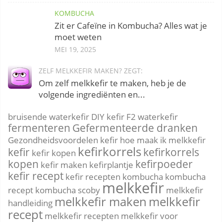
KOMBUCHA
Zit er Cafeïne in Kombucha? Alles wat je
moet weten
MEI 19, 2025
ZELF MELKKEFIR MAKEN? ZEGT:
Om zelf melkkefir te maken, heb je de
volgende ingrediënten en...
bruisende waterkefir
DIY kefir
F2 waterkefir
fermenteren
Gefermenteerde dranken
Gezondheidsvoordelen kefir
hoe maak ik melkkefir
kefirkorrels
kefir
kefirkorrels
kefir kopen
kopen
kefirpoeder
kefir maken
kefirplantje
kefir recept
kefir recepten
kombucha
kombucha
melkkefir
recept
kombucha scoby
melkkefir
melkkefir maken
melkkefir
handleiding
recept
melkkefir recepten
melkkefir voor