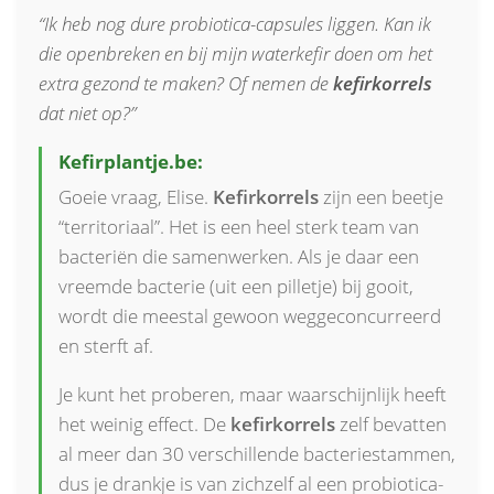
“Ik heb nog dure probiotica-capsules liggen. Kan ik
die openbreken en bij mijn waterkefir doen om het
extra gezond te maken? Of nemen de
kefirkorrels
dat niet op?”
Kefirplantje.be:
Goeie vraag, Elise.
Kefirkorrels
zijn een beetje
“territoriaal”. Het is een heel sterk team van
bacteriën die samenwerken. Als je daar een
vreemde bacterie (uit een pilletje) bij gooit,
wordt die meestal gewoon weggeconcurreerd
en sterft af.
Je kunt het proberen, maar waarschijnlijk heeft
het weinig effect. De
kefirkorrels
zelf bevatten
al meer dan 30 verschillende bacteriestammen,
dus je drankje is van zichzelf al een probiotica-