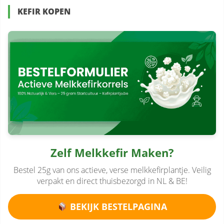
KEFIR KOPEN
Zelf Melkkefir Maken?
Bestel 25g van ons actieve, verse melkkefirplantje. Veilig
verpakt en direct thuisbezorgd in NL & BE!
BEKIJK BESTELPAGINA