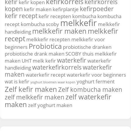
kefirkorrels
kefir
kefirkorrels
kefir kopen
kopen
kefirpoeder
kefir maken
kefirplantje
kefir recept
kefir recepten
kombucha
kombucha
melkkefir
recept
kombucha scoby
melkkefir
melkkefir maken
melkkefir
handleiding
recept
melkkefir recepten
melkkefir voor
Probiotica
beginners
probiotische dranken
probiotische drank maken
SCOBY
thuis melkkefir
waterkefir
maken
UHT melk kefir
waterkefir
waterkefirkorrels
waterkefir
handleiding
maken
waterkefir recept
waterkefir voor beginners
wat is kefir
yoghurt ferment
yoghurt bloemen waar kopen
Zelf kefir maken
Zelf kombucha maken
zelf waterkefir
zelf melkkefir maken
maken
zelf yoghurt maken