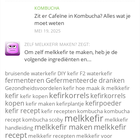
KOMBUCHA
Zit er Cafeïne in Kombucha? Alles wat je
moet weten
MEI 19, 2025
ZELF MELKKEFIR MAKEN? ZEGT:
Om zelf melkkefir te maken, heb je de
volgende ingrediënten en...
bruisende waterkefir
DIY kefir
F2 waterkefir
fermenteren
Gefermenteerde dranken
Gezondheidsvoordelen kefir
hoe maak ik melkkefir
kefirkorrels
kefir
kefirkorrels
kefir kopen
kopen
kefirpoeder
kefir maken
kefirplantje
kefir recept
kefir recepten
kombucha
kombucha
melkkefir
recept
kombucha scoby
melkkefir
melkkefir maken
melkkefir
handleiding
recept
melkkefir recepten
melkkefir voor