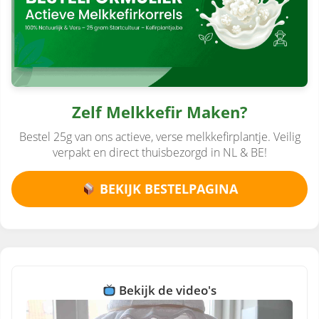
Zelf Melkkefir Maken?
Bestel 25g van ons actieve, verse melkkefirplantje. Veilig
verpakt en direct thuisbezorgd in NL & BE!
BEKIJK BESTELPAGINA
Bekijk de video's