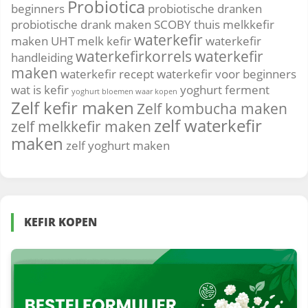
Probiotica
beginners
probiotische dranken
probiotische drank maken
SCOBY
thuis melkkefir
waterkefir
maken
UHT melk kefir
waterkefir
waterkefirkorrels
waterkefir
handleiding
maken
waterkefir recept
waterkefir voor beginners
wat is kefir
yoghurt ferment
yoghurt bloemen waar kopen
Zelf kefir maken
Zelf kombucha maken
zelf waterkefir
zelf melkkefir maken
maken
zelf yoghurt maken
KEFIR KOPEN