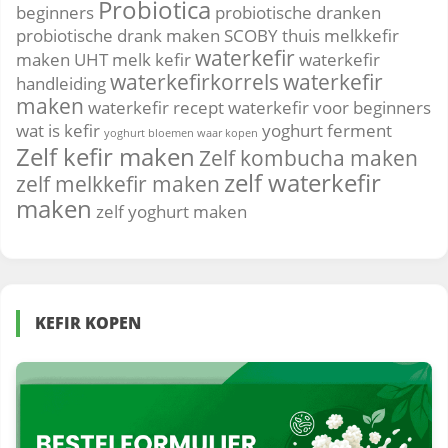
Probiotica
beginners
probiotische dranken
probiotische drank maken
SCOBY
thuis melkkefir
waterkefir
maken
UHT melk kefir
waterkefir
waterkefirkorrels
waterkefir
handleiding
maken
waterkefir recept
waterkefir voor beginners
wat is kefir
yoghurt ferment
yoghurt bloemen waar kopen
Zelf kefir maken
Zelf kombucha maken
zelf waterkefir
zelf melkkefir maken
maken
zelf yoghurt maken
KEFIR KOPEN