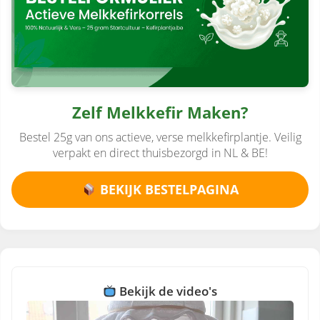
Zelf Melkkefir Maken?
Bestel 25g van ons actieve, verse melkkefirplantje. Veilig
verpakt en direct thuisbezorgd in NL & BE!
BEKIJK BESTELPAGINA
Bekijk de video's