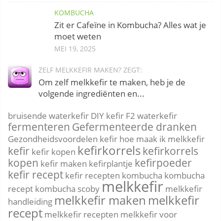
KOMBUCHA
Zit er Cafeïne in Kombucha? Alles wat je
moet weten
MEI 19, 2025
ZELF MELKKEFIR MAKEN? ZEGT:
Om zelf melkkefir te maken, heb je de
volgende ingrediënten en...
bruisende waterkefir
DIY kefir
F2 waterkefir
fermenteren
Gefermenteerde dranken
Gezondheidsvoordelen kefir
hoe maak ik melkkefir
kefirkorrels
kefir
kefirkorrels
kefir kopen
kopen
kefirpoeder
kefir maken
kefirplantje
kefir recept
kefir recepten
kombucha
kombucha
melkkefir
recept
kombucha scoby
melkkefir
melkkefir maken
melkkefir
handleiding
recept
melkkefir recepten
melkkefir voor